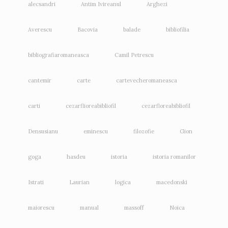
alecsandri
Antim Ivireanul
Arghezi
Averescu
Bacovia
balade
bibliofilia
bibliografiaromaneasca
Camil Petrescu
cantemir
carte
cartevecheromaneasca
carti
cezarflioreabibliofil
cezarfloreabibliofil
Densusianu
eminescu
filozofie
Gion
goga
hasdeu
istoria
istoria romanilor
Istrati
Laurian
logica
macedonski
maiorescu
manual
massoff
Noica