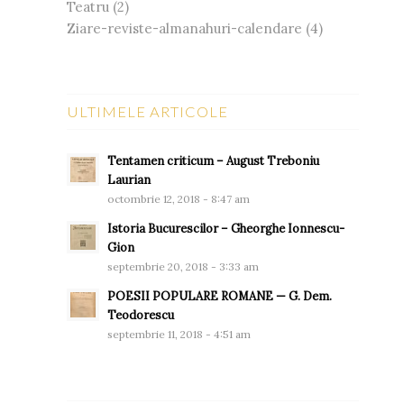
Teatru
(2)
Ziare-reviste-almanahuri-calendare
(4)
ULTIMELE ARTICOLE
Tentamen criticum – August Treboniu
Laurian
octombrie 12, 2018 - 8:47 am
Istoria Bucurescilor – Gheorghe Ionnescu-
Gion
septembrie 20, 2018 - 3:33 am
POESII POPULARE ROMANE — G. Dem.
Teodorescu
septembrie 11, 2018 - 4:51 am