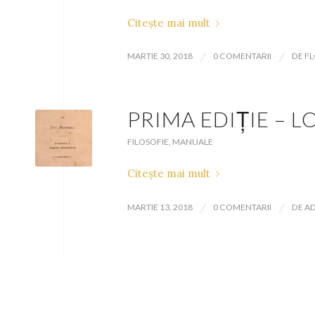
Citește mai mult
/
/
MARTIE 30, 2018
0 COMENTARII
DE
FL
PRIMA EDIŢIE – L
FILOSOFIE
,
MANUALE
Citește mai mult
/
/
MARTIE 13, 2018
0 COMENTARII
DE
A