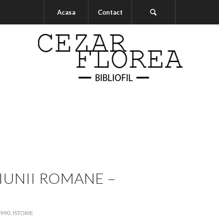
Acasa
Contact
IUNII ROMANE –
990
,
ISTORIE