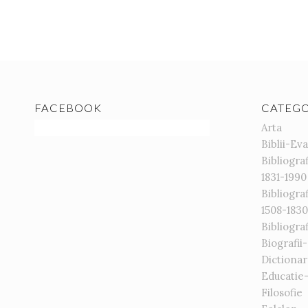
FACEBOOK
CATEGO
Arta
Biblii-Ev
Bibliogr
1831-1990
Bibliogr
1508-1830
Bibliograf
Biografii
Dictiona
Educatie
Filosofie