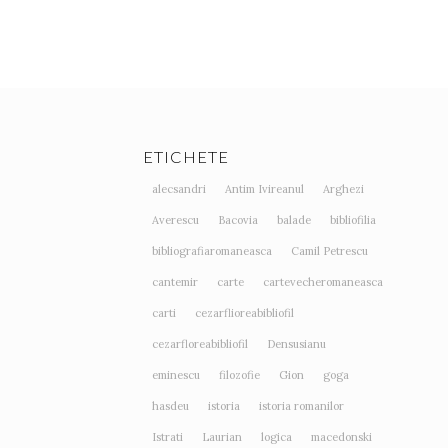
ETICHETE
alecsandri
Antim Ivireanul
Arghezi
Averescu
Bacovia
balade
bibliofilia
bibliografiaromaneasca
Camil Petrescu
cantemir
carte
cartevecheromaneasca
carti
cezarflioreabibliofil
cezarfloreabibliofil
Densusianu
eminescu
filozofie
Gion
goga
hasdeu
istoria
istoria romanilor
Istrati
Laurian
logica
macedonski